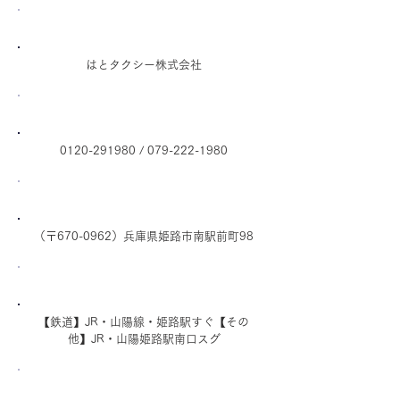
会社名
はとタクシー株式会社
電話番号
0120-291980
/
079-222-1980
住所
（〒670-0962）兵庫県姫路市南駅前町98
アクセス
【鉄道】JR・山陽線・姫路駅すぐ【その
他】JR・山陽姫路駅南口スグ
駐車場